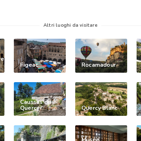
Altri luoghi da visitare
h
e
re
Figeac
Rocamadour
Causses du
Quercy
Quercy Blanc
Musée