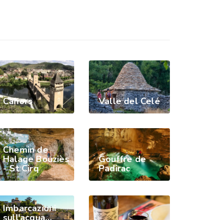
Cahors
Valle del Celé
Chemin de
Halage Bouziès
Gouffre de
- St Cirq
Padirac
Imbarcazioni
sull'acqua…