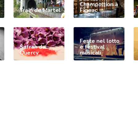
Champollion à
Train de Martel
Figeac
Feste nel lotto
Safran du
e festival
Quercy
musicali