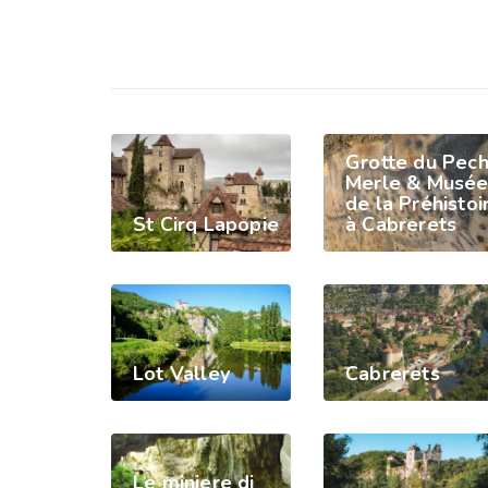
Grotte du Pec
Merle & Musé
de la Préhistoi
St Cirq Lapopie
à Cabrerets
Lot Valley
Cabrerets
Le miniere di