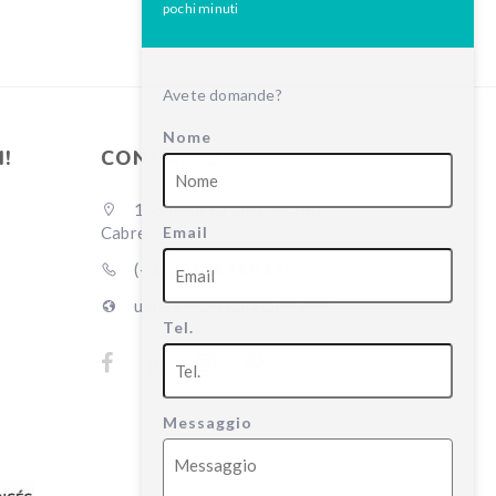
pochi minuti
Avete domande?
Nome
!
CONTATTO
146 Bout du Lieu, 46330
Email
Cabrerets
(+33) 07 84 11 91 15
unjardindanslafalaise.com
Tel.
Bob “Bob” Bob
Bob “Bob” Bob
Messaggio
2 mesi fa
2 mesi fa
Il nostro gruppo di 6 