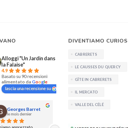
EVANO
DIVENTIAMO CURIOSI
CABRERETS
Alloggi "Un Jardin dans
la Falaise"
LE CAUSSES DU QUERCY
4.9
Basato su 90 recensioni
GÎTE IN CABRERETS
alimentato da
G
o
o
g
l
e
lascia una recensione su
IL MERCATO
VALLE DEL CÉLÉ
Georges Barret
Georges Barret
le mois dernier
1 mese fa
biamo apprezzato 