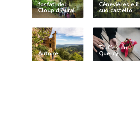
fosfati del
Cénevières e il
Cloup d’Aural
suo castello
Truffes du
Autoire
Quercy