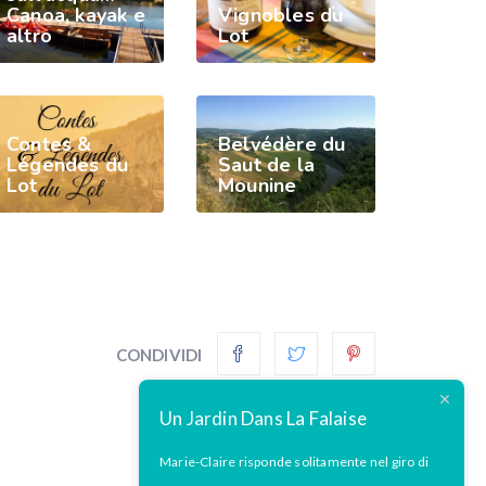
Canoa, kayak e
Vignobles du
altro
Lot
Contes &
Belvédère du
Légendes du
Saut de la
Lot
Mounine
CONDIVIDI
Un Jardin Dans La Falaise
Marie-Claire risponde solitamente nel giro di