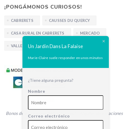
ola de calor, se preocupó por 
¡PONGÁMONOS CURIOSOS!
nosotros por iniciativa propia 
y se ofreció a venir a 
CABRERETS
CAUSSES DU QUERCY
recogernos a 10 km de su 
casa. Muchísimas gracias, por 
CASA RURAL EN CABRERETS
MERCADO
supuesto, a Fabien, que vino a 
"recogernos" a Sauliac-sur-
Un Jardin Dans La Falaise
VALLE DEL CÉLÉ
Célé. Me pregunto cómo nos 
las habríamos apañado si no 
Marie-Claire suele responder en unos minutos
hubiera sido así.
¿Tiene alguna pregunta?
Nombre
Bonos de vacaciones ANCV Connect - Alquiler de vacaciones
Correo electrónico
en el Lot