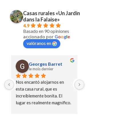
Casas rurales «Un Jardin
dans la Falaise»
4.9
Basado en 90 opiniones
accionado por
G
o
o
g
l
e
valóranos en
Georges Barret
Georges Barr
le mois dernier
hace 1 mes
Nos encantó alojarnos en 
esta casa rural, que es 
increíblemente bonita. El 
lugar es realmente magnífico. 
Marie-Claire es la amabilidad 
personificada, y qué atenta es 
con sus huéspedes...En plena 