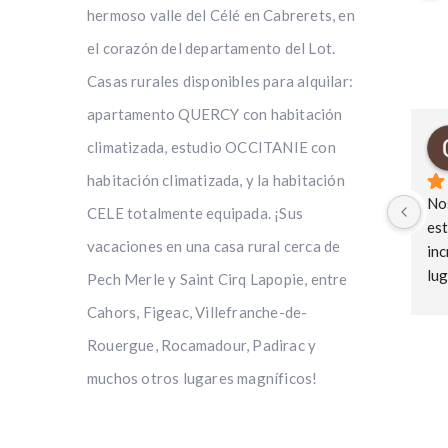
hermoso valle del Célé en Cabrerets, en
el corazón del departamento del Lot.
Casas rurales disponibles para alquilar:
apartamento QUERCY con habitación
climatizada, estudio OCCITANIE con
habitación climatizada, y la habitación
Nos
CELE totalmente equipada. ¡Sus
est
vacaciones en una casa rural cerca de
inc
lug
Pech Merle y Saint Cirq Lapopie, entre
mag
Cahors, Figeac, Villefranche-de-
ama
Rouergue, Rocamadour, Padirac y
qué
hué
muchos otros lugares magníficos!
cal
nos
pro
IT