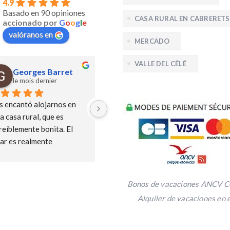
4.9
Basado en 90 opiniones
CASA RURAL EN CABRERETS
accionado por
G
o
o
g
l
e
valóranos en
MERCADO
VALLE DEL CÉLÉ
Georges Barret
Georges Barret
le mois dernier
hace 1 mes
 encantó alojarnos en 
Nos encantó alojarnos en 
a casa rural, que es 
esta casa rural, que es 
reíblemente bonita. El 
increíblemente bonita. El 
ar es realmente 
lugar es realmente 
nífico. Marie-Claire es la 
magnífico. Marie-Claire es la 
bilidad personificada, y 
amabilidad personificada, y 
 atenta es con sus 
qué atenta es con sus 
Bonos de vacaciones ANCV C
spedes...En plena ola de 
huéspedes...En plena ola de 
Alquiler de vacaciones en e
or, se preocupó por 
calor, se preocupó por 
otros por iniciativa 
nosotros por iniciativa 
pia y se ofreció a venir a 
propia y se ofreció a venir a 