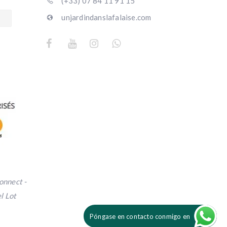
(+33) 07 84 11 91 15
unjardindanslafalaise.com
Bob “Bob” Bob
Bob “Bob” Bob
hace 2 meses
hace 2 meses
Nuestro grupo de seis 
Nuestro grupo de seis 
excursionistas se alojó en 
excursionistas se alojó en 
los tres apartamentos el 4 
los tres apartamentos el 4 
de junio de 2026.
de junio de 2026.
Un paquete de pasteles para 
Un paquete de pasteles para 
darnos la bienvenida. La 
darnos la bienvenida. La 
reserva para nuestra cena 
reserva para nuestra cena 
onnect -
en un restaurante a 300 
en un restaurante a 300 
l Lot
metros, el desayuno servido 
metros, el desayuno servido 
en el propio establecimiento. 
en el propio establecimiento. 
Póngase en contacto conmigo en
Perfecto.
Perfecto.